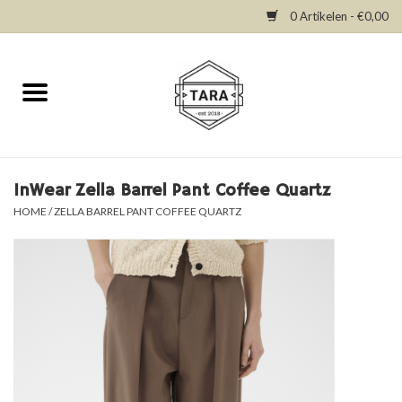
0 Artikelen - €0,00
Home
New in
Dresses
InWear Zella Barrel Pant Coffee Quartz
HOME
/
ZELLA BARREL PANT COFFEE QUARTZ
Tops
Bottoms
Accessories
SALE