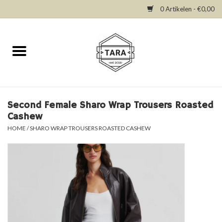
0 Artikelen - €0,00
Home
New in
Dresses
Second Female Sharo Wrap Trousers Roasted
Cashew
Tops
HOME
/
SHARO WRAP TROUSERS ROASTED CASHEW
Bottoms
Accessories
SALE