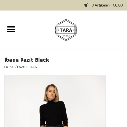
0 Artikelen - €0,00
Home
New in
Dresses
Ibana Pazit Black
HOME
/
PAZIT BLACK
Tops
Bottoms
Accessories
SALE