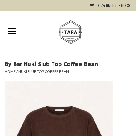
0 Artikelen - €0,00
Home
New in
Dresses
By Bar Nuki Slub Top Coffee Bean
HOME
/
NUKI SLUB TOP COFFEE BEAN
Tops
Bottoms
Accessories
SALE