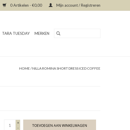
0 Artikelen - €0,00
Mijn account / Registreren
TARA TUESDAY
MERKEN
HOME
/
NILLA ROMINA SHORT DRESS ICED COFFEE
+
TOEVOEGEN AAN WINKELWAGEN
-