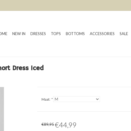
OME
NEW IN
DRESSES
TOPS
BOTTOMS
ACCESSORIES
SALE
ort Dress Iced
Maat:
*
€44,99
€89,95