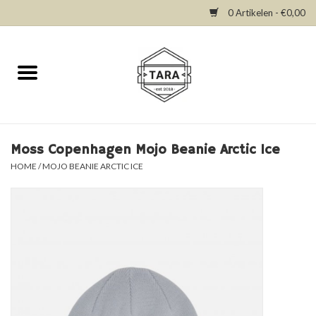
0 Artikelen - €0,00
Home
New in
Dresses
Moss Copenhagen Mojo Beanie Arctic Ice
HOME
/
MOJO BEANIE ARCTIC ICE
Tops
Bottoms
Accessories
SALE