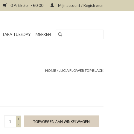
0 Artikelen - €0,00
Mijn account / Registreren
TARA TUESDAY
MERKEN
HOME
/
LUCIA FLOWER TOP BLACK
+
TOEVOEGEN AAN WINKELWAGEN
-