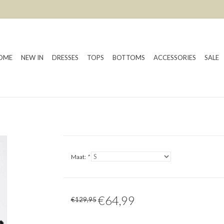
OME
NEW IN
DRESSES
TOPS
BOTTOMS
ACCESSORIES
SALE
Maat:
*
€64,99
€129,95