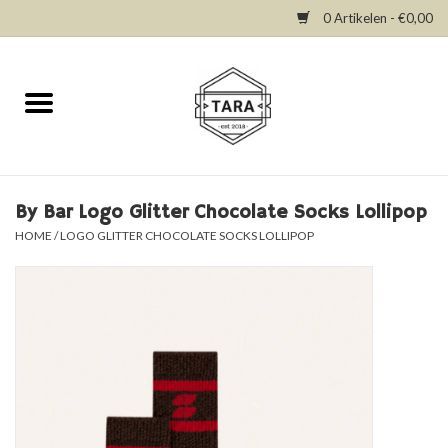
0 Artikelen - €0,00
Home
New in
Dresses
By Bar Logo Glitter Chocolate Socks Lollipop
HOME
/
LOGO GLITTER CHOCOLATE SOCKS LOLLIPOP
Tops
Bottoms
Accessories
SALE