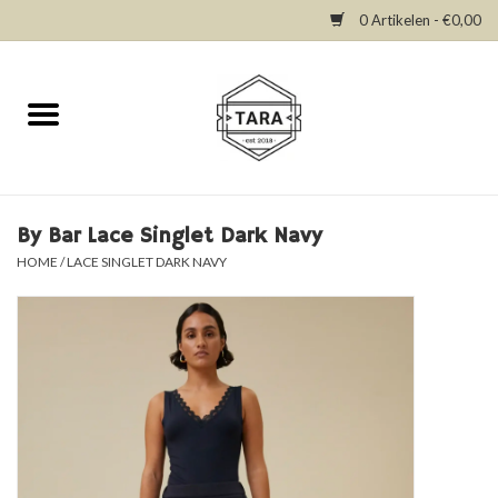
0 Artikelen - €0,00
Home
New in
Dresses
By Bar Lace Singlet Dark Navy
HOME
/
LACE SINGLET DARK NAVY
Tops
Bottoms
Accessories
SALE