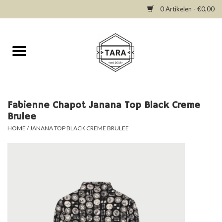
0 Artikelen - €0,00
Home
New in
Dresses
Fabienne Chapot Janana Top Black Creme
Brulee
Tops
HOME
/
JANANA TOP BLACK CREME BRULEE
Bottoms
Accessories
SALE