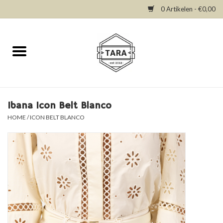
0 Artikelen - €0,00
Home
New in
Dresses
Ibana Icon Belt Blanco
HOME
/
ICON BELT BLANCO
Tops
Bottoms
Accessories
SALE