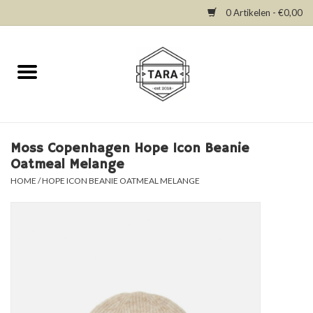
0 Artikelen - €0,00
Home
New in
Dresses
Moss Copenhagen Hope Icon Beanie
Oatmeal Melange
Tops
HOME
/
HOPE ICON BEANIE OATMEAL MELANGE
Bottoms
Accessories
SALE