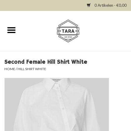
0 Artikelen - €0,00
Home
New in
Dresses
Second Female Hill Shirt White
HOME
/
HILL SHIRT WHITE
Tops
Bottoms
Accessories
SALE