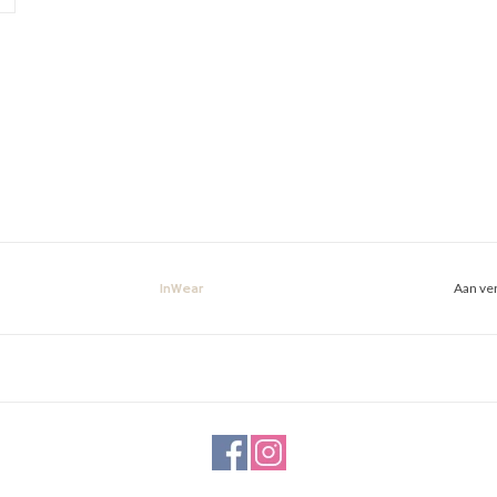
Aan ver
InWear