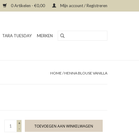
0 Artikelen - €0,00
Mijn account / Registreren
TARA TUESDAY
MERKEN
HOME
/
HENNA BLOUSE VANILLA
+
TOEVOEGEN AAN WINKELWAGEN
-