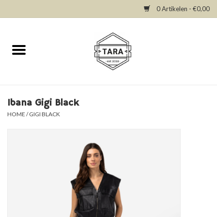
0 Artikelen - €0,00
Home
New in
Dresses
Ibana Gigi Black
HOME
/
GIGI BLACK
Tops
Bottoms
Accessories
SALE