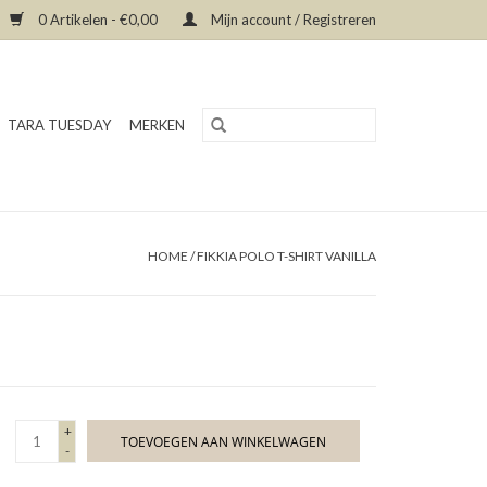
0 Artikelen - €0,00
Mijn account / Registreren
TARA TUESDAY
MERKEN
HOME
/
FIKKIA POLO T-SHIRT VANILLA
+
TOEVOEGEN AAN WINKELWAGEN
-