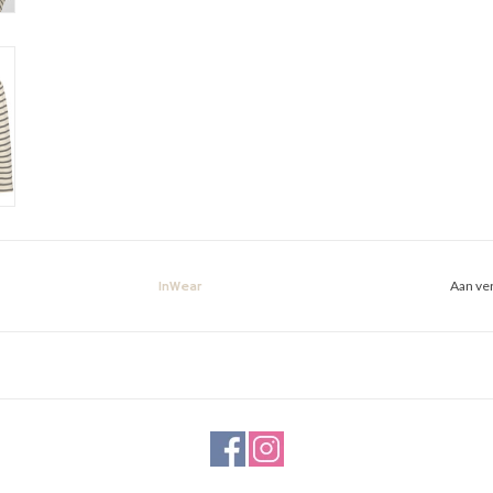
Aan ver
InWear