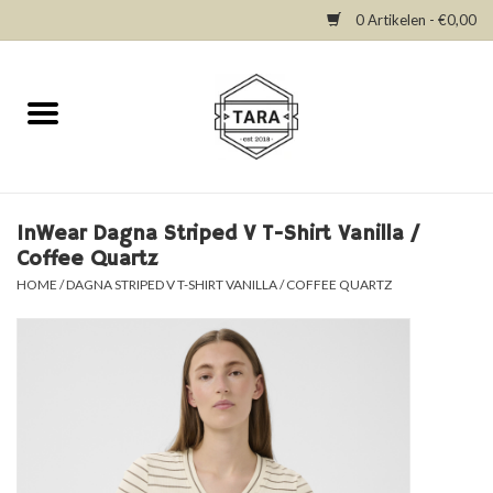
0 Artikelen - €0,00
Home
New in
Dresses
InWear Dagna Striped V T-Shirt Vanilla /
Coffee Quartz
Tops
HOME
/
DAGNA STRIPED V T-SHIRT VANILLA / COFFEE QUARTZ
Bottoms
Accessories
SALE