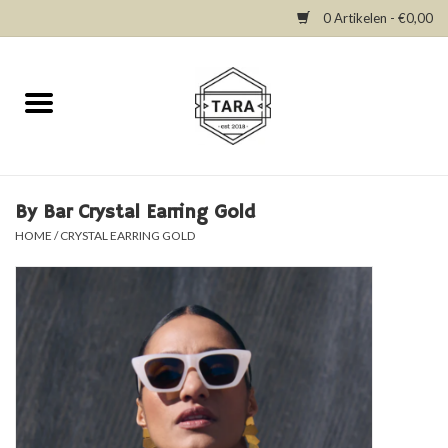
0 Artikelen - €0,00
Home
New in
Dresses
By Bar Crystal Earring Gold
HOME
/
CRYSTAL EARRING GOLD
Tops
Bottoms
Accessories
SALE