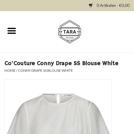
0 Artikelen - €0,00
Home
New in
Dresses
Co'Couture Conny Drape SS Blouse White
HOME
/
CONNY DRAPE SS BLOUSE WHITE
Tops
Bottoms
Accessories
SALE