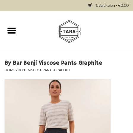
0 Artikelen - €0,00
Home
New in
Dresses
By Bar Benji Viscose Pants Graphite
HOME
/
BENJI VISCOSE PANTS GRAPHITE
Tops
Bottoms
Accessories
SALE