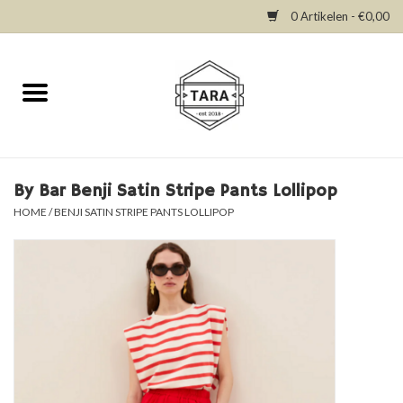
0 Artikelen - €0,00
Home
New in
Dresses
By Bar Benji Satin Stripe Pants Lollipop
HOME
/
BENJI SATIN STRIPE PANTS LOLLIPOP
Tops
Bottoms
Accessories
SALE