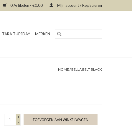
0 Artikelen - €0,00
Mijn account / Registreren
TARA TUESDAY
MERKEN
HOME
/
BELLA BELT BLACK
+
TOEVOEGEN AAN WINKELWAGEN
-