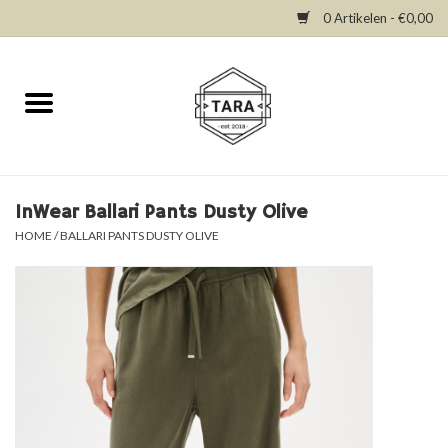
0 Artikelen - €0,00
Home
New in
Dresses
InWear Ballari Pants Dusty Olive
HOME
/
BALLARI PANTS DUSTY OLIVE
Tops
Bottoms
Accessories
SALE