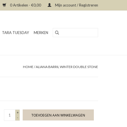
0 Artikelen - €0,00
Mijn account / Registreren
TARA TUESDAY
MERKEN
HOME
/
ALIANA BARRIL WINTER DOUBLE STONE
+
TOEVOEGEN AAN WINKELWAGEN
-