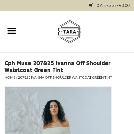
0 Artikelen - €0,00
Home
New in
Dresses
Cph Muse 207825 Ivanna Off Shoulder
Waistcoat Green Tint
Tops
HOME
/
207825 IVANNA OFF SHOULDER WAISTCOAT GREEN TINT
Bottoms
Accessories
SALE