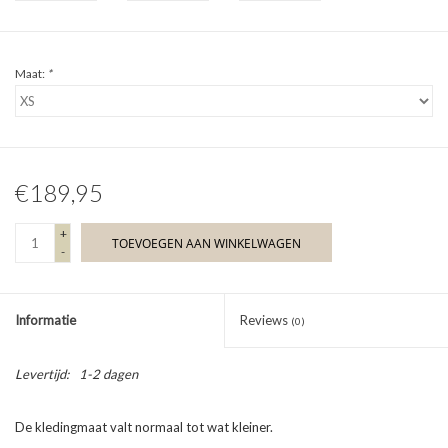
Maat:
*
€189,95
+
TOEVOEGEN AAN WINKELWAGEN
-
Informatie
Reviews
(0)
Levertijd:
1-2 dagen
De kledingmaat valt normaal tot wat kleiner.