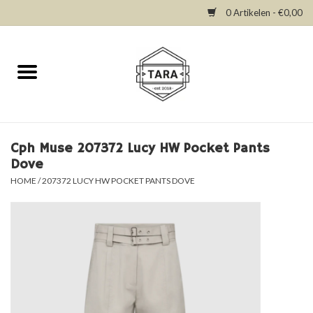
0 Artikelen - €0,00
Home
New in
Dresses
Cph Muse 207372 Lucy HW Pocket Pants
Dove
Tops
HOME
/
207372 LUCY HW POCKET PANTS DOVE
Bottoms
Accessories
SALE