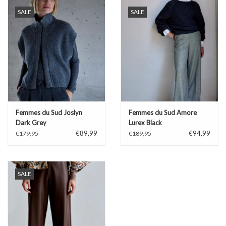
SALE
SALE
TARA TUESDAY
Merken
Femmes du Sud Joslyn
Femmes du Sud Amore
Dark Grey
Lurex Black
€89,99
€94,99
€179,95
€189,95
SALE