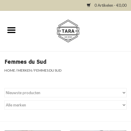
0 Artikelen - €0,00
Home
New in
Dresses
Femmes du Sud
HOME
/
MERKEN
/
FEMMES DU SUD
Tops
Bottoms
Accessories
SALE